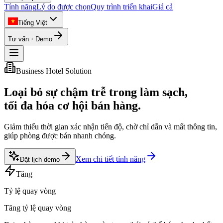
Tính năng
Lý do được chọn
Quy trình triển khai
Giá cả
Tiếng Việt
Tư vấn・Demo
Business Hotel Solution
Loại bỏ sự chậm trễ trong làm sạch,
tối đa hóa cơ hội bán hàng.
Giảm thiểu thời gian xác nhận tiến độ, chờ chỉ dẫn và mất thông tin,
giúp phòng được bán nhanh chóng.
Xem chi tiết tính năng
Đặt lịch demo
Tăng
Tỷ lệ quay vòng
Tăng tỷ lệ quay vòng