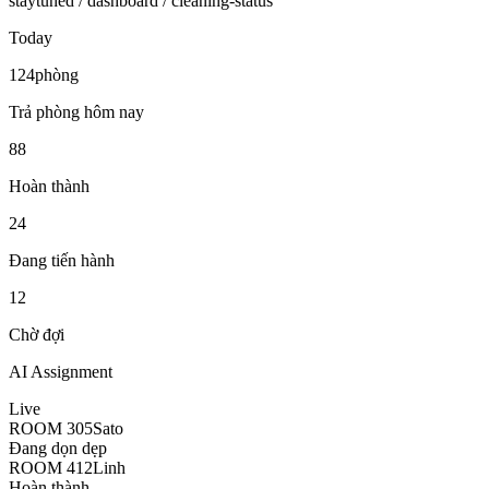
staytuned / dashboard / cleaning-status
Today
124
phòng
Trả phòng hôm nay
88
Hoàn thành
24
Đang tiến hành
12
Chờ đợi
AI Assignment
Live
ROOM 305
Sato
Đang dọn dẹp
ROOM 412
Linh
Hoàn thành