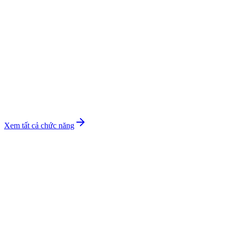
Xem tất cả chức năng
Expected Outcomes
4 thay đổi