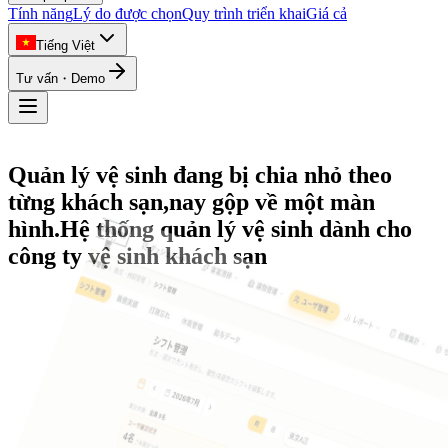
Tính năng
Lý do được chọn
Quy trình triển khai
Giá cả
Tiếng Việt
Tư vấn・Demo
Quản lý vệ sinh đang bị chia nhỏ theo
từng khách sạn,
nay gộp về một màn
Quản lý trạng thái phòng
hình.
Hệ thống quản lý vệ sinh dành cho
Quản lý tiến độ dọn dẹp
công ty vệ sinh khách sạn
Quản lý nhân viên
Báo cáo thành tích
Quản lý ca làm việc
Danh sách kiểm tra
Bảng điều khiển tổng thể